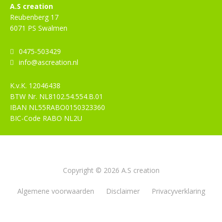
A.S creation
Reubenberg 17
6071 PS Swalmen
0475-503429
info@ascreation.nl
K.v.K.
12046438
BTW Nr.
NL8102.54.554.B.01
IBAN
NL55RABO0150323360
BIC-Code
RABO NL2U
Copyright © 2026 A.S creation
Algemene voorwaarden
Disclaimer
Privacyverklaring