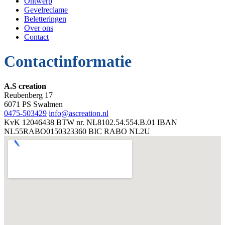
Ontwerp
Gevelreclame
Beletteringen
Over ons
Contact
Contactinformatie
A.S creation
Reubenberg 17
6071 PS Swalmen
0475-503429
info@ascreation.nl
KvK
12046438
BTW nr.
NL8102.54.554.B.01
IBAN
NL55RABO0150323360
BIC
RABO NL2U