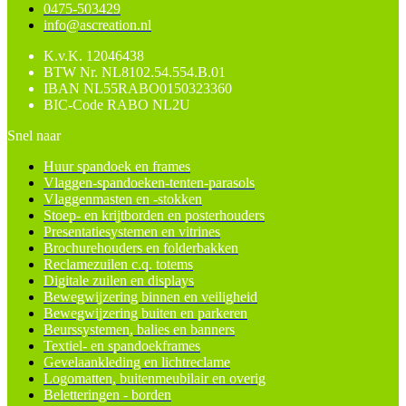
0475-503429
info@ascreation.nl
K.v.K.
12046438
BTW Nr.
NL8102.54.554.B.01
IBAN
NL55RABO0150323360
BIC-Code
RABO NL2U
Snel naar
Huur spandoek en frames
Vlaggen-spandoeken-tenten-parasols
Vlaggenmasten en -stokken
Stoep- en krijtborden en posterhouders
Presentatiesystemen en vitrines
Brochurehouders en folderbakken
Reclamezuilen c.q. totems
Digitale zuilen en displays
Bewegwijzering binnen en veiligheid
Bewegwijzering buiten en parkeren
Beurssystemen, balies en banners
Textiel- en spandoekframes
Gevelaankleding en lichtreclame
Logomatten, buitenmeubilair en overig
Beletteringen - borden