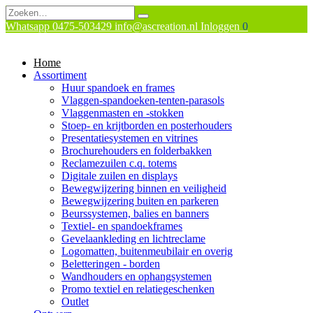
Whatsapp
0475-503429
info@ascreation.nl
Inloggen
0
Home
Assortiment
Huur spandoek en frames
Vlaggen-spandoeken-tenten-parasols
Vlaggenmasten en -stokken
Stoep- en krijtborden en posterhouders
Presentatiesystemen en vitrines
Brochurehouders en folderbakken
Reclamezuilen c.q. totems
Digitale zuilen en displays
Bewegwijzering binnen en veiligheid
Bewegwijzering buiten en parkeren
Beurssystemen, balies en banners
Textiel- en spandoekframes
Gevelaankleding en lichtreclame
Logomatten, buitenmeubilair en overig
Beletteringen - borden
Wandhouders en ophangsystemen
Promo textiel en relatiegeschenken
Outlet