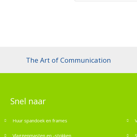
The Art of Communication
Snel naar
Huur spandoek en frames
Vlaggenmasten en -stokken