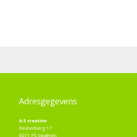
Adresgegevens
A.S creation
Reubenberg 17
6071 PS Swalmen