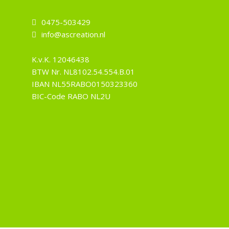
0475-503429
info@ascreation.nl
K.v.K.
12046438
BTW Nr.
NL8102.54.554.B.01
IBAN
NL55RABO0150323360
BIC-Code
RABO NL2U