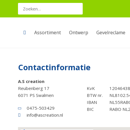
Assortiment
Ontwerp
Gevelreclame
Contactinformatie
A.S creation
Reubenberg 17
KvK
1204643
6071 PS Swalmen
BTW nr.
NL8102.54
IBAN
NL55RAB
0475-503429
BIC
RABO NL
info@ascreation.nl