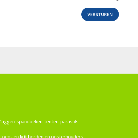
VERSTUREN
Vlaggen-spandoeken-tenten-parasols
Stoep- en krijtborden en posterhouders