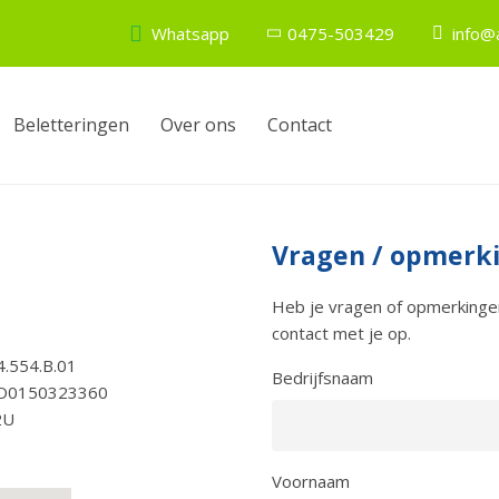
Whatsapp
0475-503429
info@a
Beletteringen
Over ons
Contact
Vragen / opmerk
Heb je vragen of opmerkingen
contact met je op.
8
.554.B.01
Bedrijfsnaam
O0150323360
2U
Voornaam