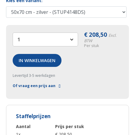
Kies een variant:
€
208,50
Excl.
BTW
Per stuk
IN WINKELWAGEN
Levertijd 3-5 werkdagen
Of vraag een prijs aan
Staffelprijzen
Aantal
Prijs per stuk
1x
€ 208,50