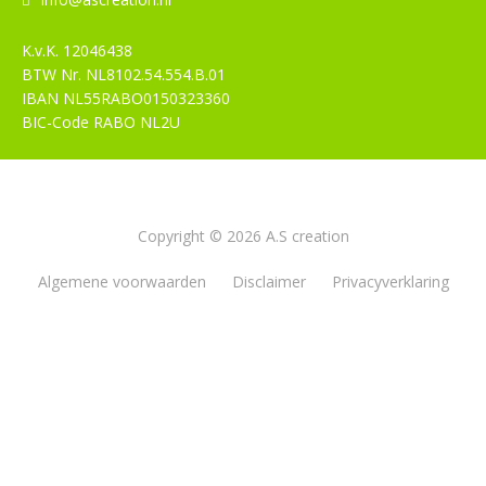
K.v.K.
12046438
BTW Nr.
NL8102.54.554.B.01
IBAN
NL55RABO0150323360
BIC-Code
RABO NL2U
Copyright © 2026 A.S creation
Algemene voorwaarden
Disclaimer
Privacyverklaring