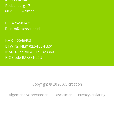
Reubenberg 17
6071 PS Swalmen
0475-503429
info@ascreation.nl
K.v.K.
12046438
BTW Nr.
NL8102.54.554.B.01
IBAN
NL55RABO0150323360
BIC-Code
RABO NL2U
Copyright © 2026 A.S creation
Algemene voorwaarden
Disclaimer
Privacyverklaring