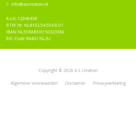
info@ascreation.nl
K.v.K.
12046438
BTW Nr.
NL8102.54.554.B.01
IBAN
NL55RABO0150323360
BIC-Code
RABO NL2U
Copyright © 2026 A.S creation
Algemene voorwaarden
Disclaimer
Privacyverklaring