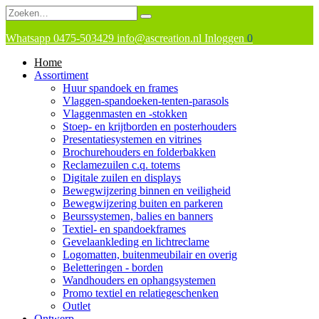
Whatsapp
0475-503429
info@ascreation.nl
Inloggen
0
Home
Assortiment
Huur spandoek en frames
Vlaggen-spandoeken-tenten-parasols
Vlaggenmasten en -stokken
Stoep- en krijtborden en posterhouders
Presentatiesystemen en vitrines
Brochurehouders en folderbakken
Reclamezuilen c.q. totems
Digitale zuilen en displays
Bewegwijzering binnen en veiligheid
Bewegwijzering buiten en parkeren
Beurssystemen, balies en banners
Textiel- en spandoekframes
Gevelaankleding en lichtreclame
Logomatten, buitenmeubilair en overig
Beletteringen - borden
Wandhouders en ophangsystemen
Promo textiel en relatiegeschenken
Outlet
Ontwerp