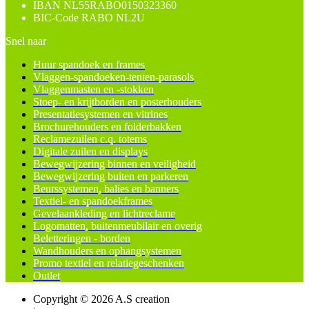
IBAN
NL55RABO0150323360
BIC-Code
RABO NL2U
Snel naar
Huur spandoek en frames
Vlaggen-spandoeken-tenten-parasols
Vlaggenmasten en -stokken
Stoep- en krijtborden en posterhouders
Presentatiesystemen en vitrines
Brochurehouders en folderbakken
Reclamezuilen c.q. totems
Digitale zuilen en displays
Bewegwijzering binnen en veiligheid
Bewegwijzering buiten en parkeren
Beurssystemen, balies en banners
Textiel- en spandoekframes
Gevelaankleding en lichtreclame
Logomatten, buitenmeubilair en overig
Beletteringen - borden
Wandhouders en ophangsystemen
Promo textiel en relatiegeschenken
Outlet
Copyright © 2026 A.S creation