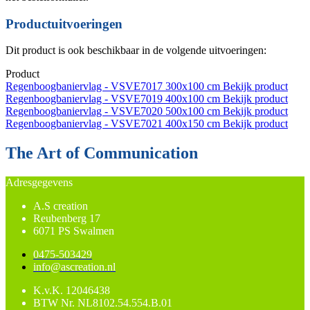
Productuitvoeringen
Dit product is ook beschikbaar in de volgende uitvoeringen:
Product
Regenboogbaniervlag - VSVE7017
300x100 cm
Bekijk product
Regenboogbaniervlag - VSVE7019
400x100 cm
Bekijk product
Regenboogbaniervlag - VSVE7020
500x100 cm
Bekijk product
Regenboogbaniervlag - VSVE7021
400x150 cm
Bekijk product
The Art of Communication
Adresgegevens
A.S creation
Reubenberg 17
6071 PS Swalmen
0475-503429
info@ascreation.nl
K.v.K.
12046438
BTW Nr.
NL8102.54.554.B.01