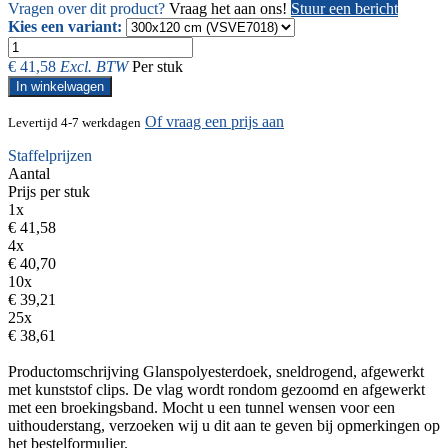
Vragen over dit product?
Vraag het aan ons!
Stuur een bericht
Kies een variant:
€
41,58
Excl. BTW
Per stuk
In winkelwagen
Of vraag een prijs aan
Levertijd 4-7 werkdagen
Staffelprijzen
Aantal
Prijs per stuk
1x
€ 41,58
4x
€ 40,70
10x
€ 39,21
25x
€ 38,61
Productomschrijving
Glanspolyesterdoek, sneldrogend, afgewerkt
met kunststof clips. De vlag wordt rondom gezoomd en afgewerkt
met een broekingsband. Mocht u een tunnel wensen voor een
uithouderstang, verzoeken wij u dit aan te geven bij opmerkingen op
het bestelformulier.