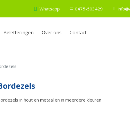
Whatsapp
0475-503429
info@a
Beletteringen
Over ons
Contact
ordezels
Bordezels
ordezels in hout en metaal en in meerdere kleuren