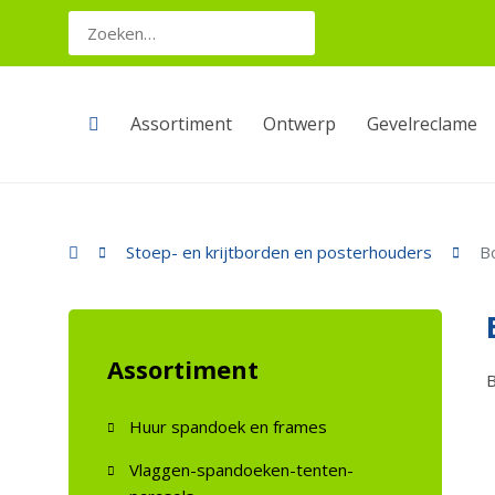
Assortiment
Ontwerp
Gevelreclame
Stoep- en krijtborden en posterhouders
B
Assortiment
B
Huur spandoek en frames
Vlaggen-spandoeken-tenten-