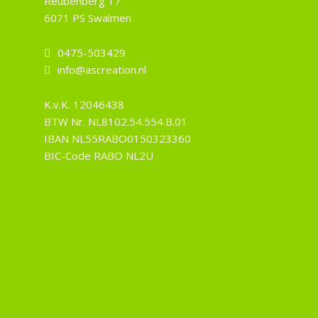
Reubenberg 17
6071 PS Swalmen
0475-503429
info@ascreation.nl
K.v.K.
12046438
BTW Nr.
NL8102.54.554.B.01
IBAN
NL55RABO0150323360
BIC-Code
RABO NL2U