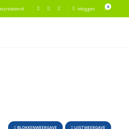
0
screation.nl
Inloggen
BLOKKENWEERGAVE
LIJSTWEERGAVE