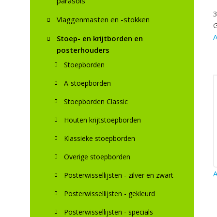
parasols
3
Vlaggenmasten en -stokken
G
A
Stoep- en krijtborden en
posterhouders
Stoepborden
A-stoepborden
Stoepborden Classic
Houten krijtstoepborden
Klassieke stoepborden
Overige stoepborden
A
Posterwissellijsten - zilver en zwart
Posterwissellijsten - gekleurd
Posterwissellijsten - specials