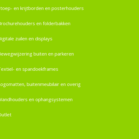
Stoep- en krijtborden en posterhouders
Brochurehouders en folderbakken
igitale zuilen en displays
Bewegwijzering buiten en parkeren
Textiel- en spandoekframes
Logomatten, buitenmeubilair en overig
Wandhouders en ophangsystemen
Outlet